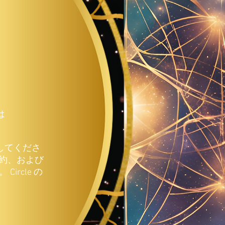
は
してくださ
約、および
rcle の