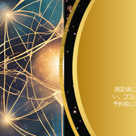
測定値に
い。
プラ
予約前に