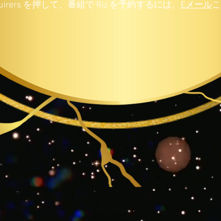
quirers を押して、番組で Riz を予約するには、
Eメール
こ