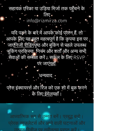
सहायक एरिका या उड़िया मिर्जा तक पहुँचने के
लिए
info@rizmirza.com
यदि पढ़ने के बारे में आपके कोई प्रश्न हैं, तो
आपके लिए यह बहुत महत्वपूर्ण है कि कृपया इस पर
जाएं
निजी रीडिंग
पृष्ठ और बुकिंग से पहले उपलब्ध
बुकिंग प्रक्रिया, नियम और शर्तों और अन्य सभी
सेवाओं की समीक्षा करें। सर्कल के लिए RSVP
पर जाएं
यहाँ
.
धन्यवाद.
प्रेस इंक्वायरर्स और रिज को एक शो में बुक करने
के लिए,
ईमेल
यहाँ।
आध्यात्मिक रूप से उन्नत बनें। प्रबुद्ध बनो।
प्रेरक न्यूज़लेटर्स और आने वाली घटनाओं और
उत्पाद रिलीज पर नवीनतम प्राप्त करें।