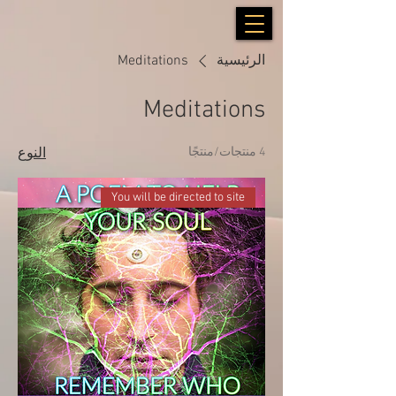
الرئيسية
Meditations
Meditations
4 منتجات/منتجًا
النوع
You will be directed to site