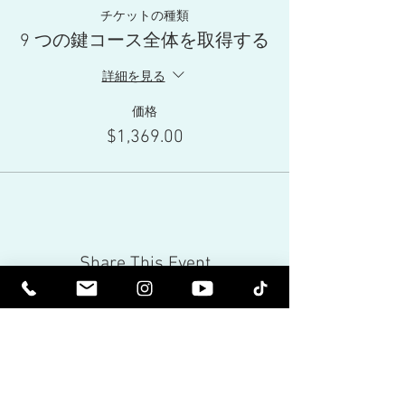
ーの主題について、私がトランスチャンネル
チケットの種類
としてガイドに直接質問することができま
9 つの鍵コース全体を取得する
す。チャネリングサークルの間に瞑想と自然
が入り込むと、過去を手放し、スピリチュア
詳細を見る
ルな進化の次のレベルに上昇します。
時間をかけてプラグを抜いて心をクリアに
価格
し、リセットし、心を活性化して、深い叡智
とともに去りましょう。
$1,369.00
フォーマット
Riz は、各主要トピックについて話す 1 日あ
たり 3 人のガイドを案内します
1泊目
レッドイーグル
（感謝）、
アーサー王
（平和）、
カラヴァッジョ
(創造性)
2泊目
チャーリー・チャップリン
（ユーモ
ア）、
ヘレン・ケラー
（理解）、
フィニア
Share This Event
ス・クインビー
（変化する）
3泊目
ダイアナ
（ヒーリング）、
テスラ
（エ
ネルギー）、
マーサ・ワシントン
（家）
スケジュール：
金曜日の日
到着午後 3 時 夕食午後 6 時、チ
ャネリング午後 7 時 30 分
土:
朝の瞑想、12 ランチ デイタイム ハイキン
精神的に高められます。啓発されま
グ、ディナー 18:00、チャネリング 19:30