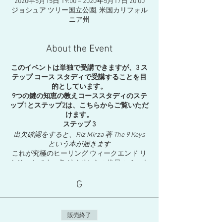
2020年5月15日 19:00 – 2020年5月17日 20:00
ジョシュア ツリー国立公園, 米国カリフォル
ニア州
About the Event
このイベントは単独で受講できますが、3 ス
テップ コース スタディで受講することを目
的としています。
9つの鍵の知恵の教えコーススタディのステ
ップ1とステップ2は、こちらからご覧いただ
けます。
ステップ 3
出欠確認をすると、Riz Mirza 著 The 9 Keys
という本が届きます
これが究極のヒーリング ウィークエンド リ
トリートです。各ガイドからの終日のチャネ
リングで、9 キーの神聖な叡智の教えに完全
に浸ることができます。今週末は、9 週間の
G
オンライン コース学習の集大成です。美し
いジョシュア ツリーの自然に囲まれなが
ら、それぞれのキーの背後にあるより深い意
販売終了
味を探求します。チャプターごとにマスタリ