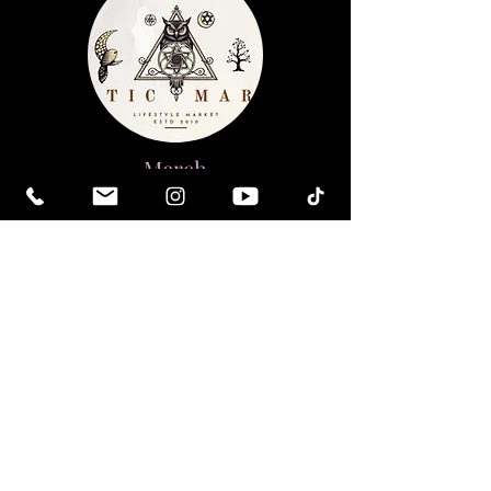
Merch
Бъдете издигнати духовно. Бъдете
просветени.
Получавайте вдъхновяващи бюлетини
и най-новите за предстоящи събития и
пускания на продукти.
Присъединете се към нашия
пощенски списък