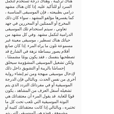
هناك تركيبة ، وهناك درجة تُستخدم لتكمل
السرد أو للتأكيد عليه. إذا كان هناك مشهد
درامي بطبيعته ، فإن الموسيقى المناسبة ،
كما يفسرها مؤلفو المشهد ، سواء كان ذلك
المخرج أو الممثلين أو المحررين في جهد
تعاوني ، سيتم استخدام تلك الموسيقى
الدرامية لتكمل مشهد. وفي كل مشهد من
حياتك هناك تسطير ، موسيقى معينة غير
مسموعة تلون ما يراه المرء. إذا كان صانع
أفلام يصور ببساطة نزهة في الشارع قد
تصطحبها بنفسك ، فقد يكون يومًا مشمسًا ،
ولكن تشغيل الموسيقى المشؤومة سيخلق
إحساسًا بالريبة أو التشويق داخل ذلك
لإدخال موسيقى مبهجة ومن ثم إنشاء رواية
أخرى من نفس الحدث. وبالتالي فإن الدرجة
الموسيقية أو في مفرداتك التردد الذي يتم
تشغيله أسفل العزف من المشاهد ، يكون
قويًا للغاية. قد يقول المرء أن معتقداتك هي
النوتة الموسيقية التي تلعب تحت كل ما
تختبره ، وبالتالي إذا كانت معتقداتك كئيبة أو
مشبوهة ، فهذه هي الموسيقى التي يتم