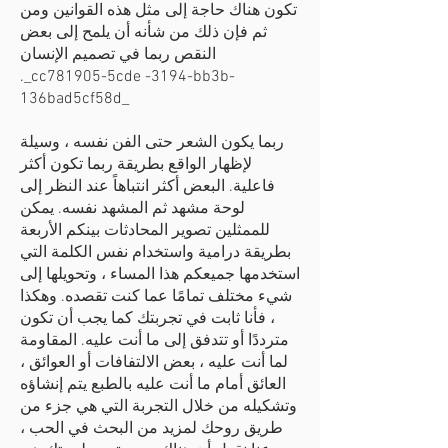
تكون هناك حاجة إلى مثل هذه القوانين ومن
ثم فإن ذلك من شأنه أن يلمح إلى بعض
النقص ربما في تصميم الإنسان
._cc781905-5cde -3194-bb3b-
136bad5cf58d_
ربما يكون الشعر حتى الفن نفسه ، وسيلة
لإظهار الواقع بطريقة ربما تكون أكثر
فاعلية. البعض أكثر انتباهاً عند النظر إلى
لوحة مشهد ثم المشهد نفسه. يمكن
للممثلين تصوير المحادثات بينكم الأربعة
بطريقة درامية واستخدام نفس الكلمة التي
استخدمها جميعكم هذا المساء ، وتحويلها إلى
شيء مختلف تمامًا عما كنت تقصده. وهكذا
، فأنا ثابت في تجربتك كما يجب أن تكون
مترددًا أو تتدفق إلى ما أنت عليه. المقاومة
لما أنت عليه ، بعض الالتفافات أو العوائق ،
العائق أمام ما أنت عليه بالطبع يتم إنشاؤه
وتشكيله من خلال التجربة التي هي جزء من
طريق روحك لمزيد من البحث في الحب ،