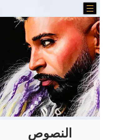
النصوص