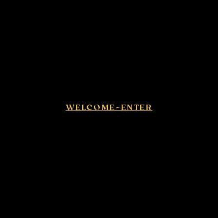
WELCOME~ENTER