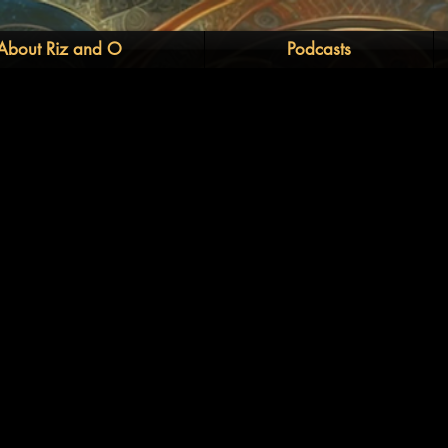
About Riz and O
Podcasts