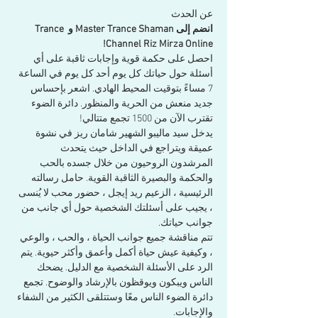
عن الحدث
انضم إلى Master Trance Shaman و Trance 
Channel Riz Mirza Online!
احصل على حكمة قوية وإجابات ثاقبة على أي 
أسئلة حول حياتك كل يوم أحد كل يوم في الساعة 
7 مساءً بتوقيت المحيط الهادي. اشعر بإحساس 
جديد منعش من الحرية والمنظور. دائرة الضوء 
تقترب الآن من 1500 تجمع متتالي!
يدخل سيد ماليبو الشهير شامان ريز في نشوة 
عميقة ويتراجع في الداخل حيث يتحدث 
المرشدون الروحيون من خلال جسده بالحب 
والحكمة والبصيرة الثاقبة القوية. حامل رسالته 
الرئيسية ، الزعيم ريد إيجل ، حضور محب لا يُنسى 
، يجيب على أسئلتك الشخصية حول أي جانب من 
جوانب حياتك.
تتم مناقشة جميع جوانب الحياة ، والحب ، والوعي 
، وكيفية عيش حياة أكمل وأعمق وأكثر حيوية. يتم 
الرد على الأسئلة الشخصية مع الدليل. يضحك 
الناس ويبكون ويوقظون بالإرشاد والوضوح. تجمع 
دائرة الضوء الناس معًا وستتلقى الكثير من الشفاء 
والإجابات.