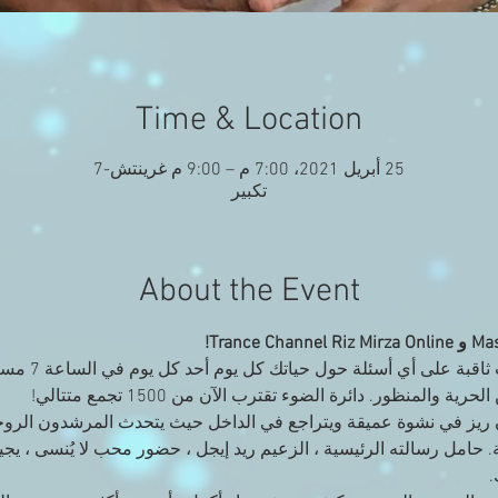
Time & Location
25 أبريل 2021، 7:00 م – 9:00 م غرينتش-7
تكبير
About the Event
احصل على حكمة قو
لمنظور. دائرة الضوء تقترب الآن من 1500 تجمع متتالي!
ن ريز في نشوة عميقة ويتراجع في الداخل حيث يتحدث المرشدون الرو
ية. حامل رسالته الرئيسية ، الزعيم ريد إيجل ، حضور محب لا يُنسى ، 
.