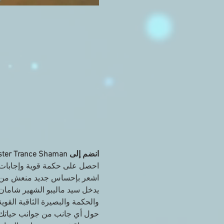
انضم إلى Master Trance Shaman و Trance Channel Riz Mirza Online!
اشعر بإحساس جديد منعش من الحرية وا
يدخل سيد ماليبو الشهير شاما
والحكمة والبصيرة الثاقبة القو
حول أي جانب من جوانب حياتك