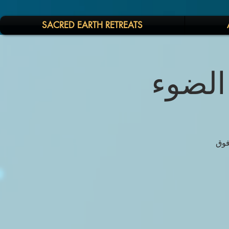
SACRED EARTH RETREATS
 الضوء
فوق