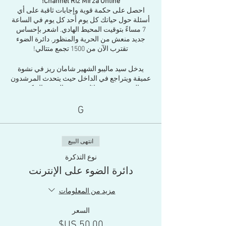
Channel Riz Mirza Online!
احصل على حكمة قوية وإجابات ثاقبة على أي
أسئلة حول حياتك كل يوم أحد كل يوم في الساعة
7 مساءً بتوقيت المحيط الهادي. اشعر بإحساس
جديد منعش من الحرية والمنظور. دائرة الضوء
تقترب الآن من 1500 تجمع متتالي!
يدخل سيد ماليبو الشهير شامان ريز في نشوة
عميقة ويتراجع في الداخل حيث يتحدث المرشدون
الروحيون من خلال جسده بالحب والحكمة
والبصيرة الثاقبة القوية. حامل رسالته الرئيسية ،
الزعيم ريد إيجل ، حضور محب لا يُنسى ، يجيب
G
على أسئلتك الشخصية حول أي جانب من جوانب
حياتك.
انتهى البيع
تتم مناقشة جميع جوانب الحياة ، والحب ، والوعي ،
وكيفية عيش حياة أكمل وأعمق وأكثر حيوية. يتم
نوع التذكرة
الرد على الأسئلة الشخصية مع الدليل. يضحك
دائرة الضوء على الإنترنت
الناس ويبكون ويوقظون بالإرشاد والوضوح. تجمع
دائرة الضوء الناس معًا وستتلقى الكثير من الشفاء
مزيد من المعلومات
والإجابات.
السعر
سعر الفعالية: 50 دولارًا
اختر حدثًا عبر الإنترنت في المستقبل مقدمًا وقم