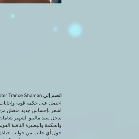
انضم إلى Master Trance Shaman و Trance Channel Riz Mirza Online!
اشعر بإحساس جديد منعش من الحرية وا
يدخل سيد ماليبو الشهير شاما
والحكمة والبصيرة الثاقبة القو
حول أي جانب من جوانب حياتك