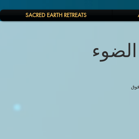
SACRED EARTH RETREATS
 الضوء
فوق