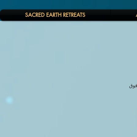
SACRED EARTH RETREATS
فوق