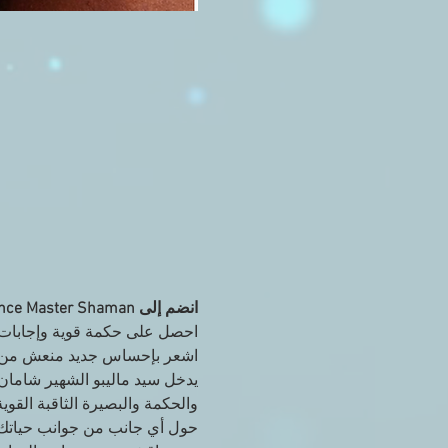
انضم إلى Trance Master Shaman و Trance Channel Riz Mirza Online!
اشعر بإحساس جديد منعش من الحرية وا
يدخل سيد ماليبو الشهير شاما
والحكمة والبصيرة الثاقبة القو
حول أي جانب من جوانب حياتك 