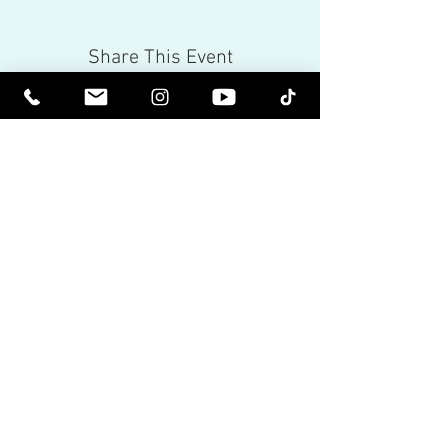
Share This Event
كن مرتفعا روحيا. كن مستنيرا.
تلقي النشرات الإخبارية الملهمة وآخر
الأخبار عن الأحداث القادمة وإصدارات
المنتجات.
انضم لقائمتنا البريدية
بريد إلكتروني
Subscribe