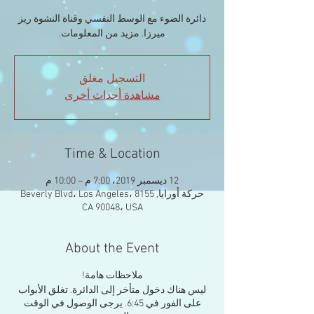
دائرة الضوء مع الوسط النفسي وقناة النشوة ريز
ميرزا. مزيد من المعلومات.
التسجيل مغلق
مشاهدة أحداث أخرى
Time & Location
12 ديسمبر 2019، 7:00 م – 10:00 م
حركة أورايا, 8155 Beverly Blvd، Los Angeles،
CA 90048، USA
About the Event
ملاحظات هامة!
ليس هناك دخول متأخر إلى الدائرة. تغلق الأبواب
على الفور في 6:45. يرجى الوصول في الوقت