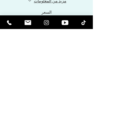
مزيد من المعلومات
السعر
Share This Event
كن مرتفعا روحيا. كن مستنيرا.
تلقي النشرات الإخبارية الملهمة وآخر
الأخبار عن الأحداث القادمة وإصدارات
المنتجات.