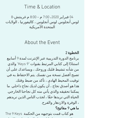
Time & Location
04 فبراير 2020، 7:00 م – 8:00 م غرينتش-8
لوس أنجلوس, لوس أنجلوس ، كاليفورنيا ، الولايات
المتحدة الأمريكية
About the Event
الخطوة 2
برنامج الدورة التدريبية عبر الإنترنت لمدة 9 أسابيع 
استنادًا إلى كتابي المرتبط بقنوات "9 Keys" والذي 
من شأنه تنشيط قلبك وروحك ، ويساعدك على أن 
تصبح أفضل نسخة من نفسك. يتم الاحتفاظ به في 
توقيت المحيط الهادي ، تأكد من ضبط وقتك.
هذا هو أصدق نجاح ، أن يكون لديك نجاح داخلي. ما 
يمكننا تحقيقه والذي يأتي منه كل نجاحنا الخارجي. 
الحياة التي نريدها حقًا ، لجذب الناس الذين نريدهم 
، الوفرة والازدهار والفرح.
ما هي 9 مفاتيح؟
The 9 Keys هو كتاب قمت بتوجيهه من الحكمة 