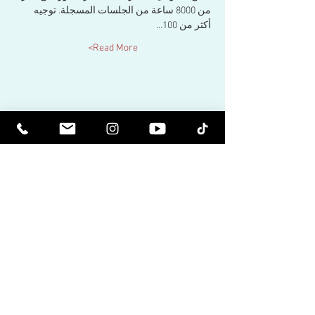
من 8000 ساعة من الجلسات المسجلة. توجيه 
أكثر من 100…
Read More>
Share This Event
كن مرتفعا روحيا. كن مستنيرا.
تلقي النشرات الإخبارية الملهمة وآخر
الأخبار عن الأحداث القادمة وإصدارات
المنتجات.
انضم لقائمتنا البريدية