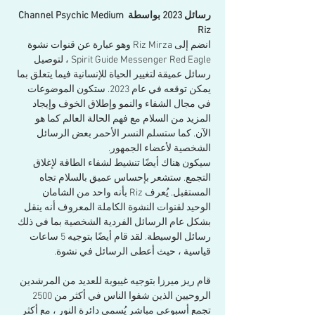
رسائل 2023 بواسطة Channel Psychic Medium 
Riz
انضم إلى Riz Mirza وهو عبارة عن قنوات نشوة 
Spirit Guide Messenger Red Eagle ، لتوصيل 
رسائل عميقة لتغيير الحياة للإنسانية فيما يتعلق بما 
يمكن توقعه في عام 2023. ستكون الموضوعات 
في مجال الشفاء والنمو وإطلاق الخوف وإيجاد 
المزيد من السلام مع فهم الحالة العالم كما هو 
الآن. كما ستسلم النسر الأحمر بعض الرسائل 
الشخصية لأعضاء الجمهور.
سيكون هناك أيضًا تنشيط لشفاء الطاقة لإغلاق 
التجمع. ستشعر بإحساس عميق بالسلام تجاه 
المستقبل. يُعرف Riz بأنه واحد من الشامان 
الوحيد لقنوات النشوة الكاملة المعروف أنه ينقل 
بشكل عام الرسائل الفردية الشخصية بما في ذلك 
رسائل الوسيطة. لقد قام أيضًا بتوجيه 5 ساعات 
قياسية ، حيث أعطى الرسائل في نشوة.
قام ريز ميرزا بتوجيه غيبوبة للعديد من المرشدين 
الروحيين الذين شفوا الناس في أكثر من 2500 
تجمع أسبوعي مباشر يُسمى دائرة النور ، مع أكثر 