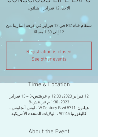
CONSCIOUS LIFE EXPO
الأحد، 12 فبراير
  |  
هيلتون
ستقام قناة RIZ في 12 فبراير في غرفة المارينا من
12 إلى 1:30 مساءً
Registration is closed
See other events
Time & Location
12 فبراير 2023، 12:00 م غرينتش-8 – 13 فبراير
2023، 1:30 م غرينتش-8
هيلتون, 5711 W Century Blvd ، لوس أنجلوس ،
كاليفورنيا 90045 ، الولايات المتحدة الأمريكية
About the Event