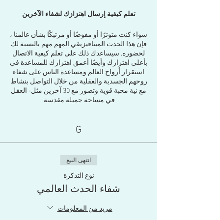
تعلم كيفية إرسال اهتزازك لشفاء الآخرين
سواء كنت متوترًا أو مفوضًا أو مرتبكًا بشأن عالمنا ،
فإن هذا الحدث الميتافيزيقي المهم مهم بالنسبة لك
لحضوره. سيساعدك ذلك على تعلم كيفية الاتصال
بأعلى اهتزازك وأيضًا أعمق اهتزازك للمساعدة في
استقرار أرواح العالم ومساعدة الناس على شفاء
روحهم الجسدية والعقلية من خلال التواصل بنشاط
مع نية محبة قوية وتصور مع 30 آخرين مثل- العقل
في مساحة جميلة مقدسة.
سيتم إرشادك للتواصل بصفتك معالجًا قويًا وإنشاء
شبكة قوية من القوة المحبة بقيادة معالجين
G
صوتيين ذوي خبرة وموهوبين وقناة نشوة نفسية
ذات شهرة عالمية Riz Mirza تليها Riz trance
وتوجيه Red Eagle بينما سيتم إرشادك في حالة
نشوة عميقة ترسل الطاقة إلى الكوكب لمدة
انتهى البيع
ساعتين دون انقطاع.
نوع التذكرة
لا تريد أن تضيع هذا.
شفاء الحدث العالمي
سيكون أيضًا بمثابة الاسترخاء والشفاء العميق لك
مزيد من المعلومات
أيضًا. للمبتدئين والمستوى الرئيسي ، هذا هو المكان