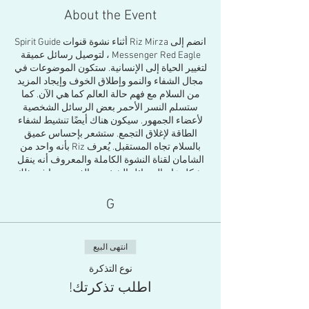
About the Event
انضم إلى Riz Mirza أثناء نشوة قنوات Spirit Guide
Messenger Red Eagle ، لتوصيل رسائل عميقة
لتغيير الحياة إلى الإنسانية. ستكون الموضوعات في
مجال الشفاء والنمو وإطلاق الخوف وإيجاد المزيد
من السلام مع فهم حالة العالم كما هي الآن. كما
ستسلم النسر الأحمر بعض الرسائل الشخصية
لأعضاء الجمهور. سيكون هناك أيضًا تنشيط لشفاء
الطاقة لإغلاق التجمع. ستشعر بإحساس عميق
بالسلام تجاه المستقبل. يُعرف Riz بأنه واحد من
الشامان لقناة النشوة الكاملة والمعروف أنه ينقل
بشكل عام الرسائل الشخصية الفردية بما في ذلك
الرسائل الوسيطة. لقد قام أيضًا بتوجيه 5 ساعات
قياسية ، حيث أعطى الرسائل في نشوة.
G
ريز ميرزا
قام بتوجيه نشوة العديد من المرشدين
الروحيين الذين شفوا الناس في أكثر من 2500
تجمع أسبوعي مباشر يسمى دائرة النور ، مع أكثر
انتهى البيع
من 8000 ساعة من الجلسات المسجلة. توجيه أكثر
من 100 مرشد روح مختلف أمام جمهور مباشر. إنه
نوع التذكرة
يعتبر قناة نشوة رئيسية.
اطلب تذكرتك!