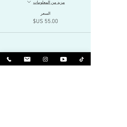
مزيد من المعلومات
السعر
Share This Event
كن مرتفعا روحيا. كن مستنيرا.
تلقي النشرات الإخبارية الملهمة وآخر
الأخبار عن الأحداث القادمة وإصدارات
المنتجات.