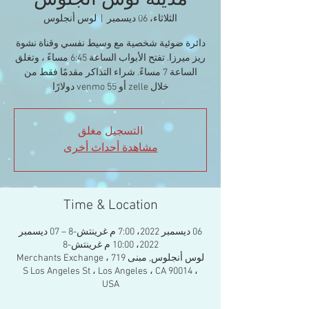
مدينة لوس أنجلوس
الثلاثاء، 06 ديسمبر
  |  
لوس أنجلوس
دائرة ضوئية شخصية مع وسيط نفسي وقناة نشوة
ريز ميرزا. تفتح الأبواب الساعة 6:45 مساءً ، وتغلق
الساعة 7 مساءً. شراء التذاكر مقدمًا فقط من
خلال zelle أو venmo 55 دولارًا
التسجيل مغلق
مشاهدة أحداث أخرى
Time & Location
06 ديسمبر 2022، 7:00 م غرينتش-8 – 07 ديسمبر
2022، 10:00 م غرينتش-8
لوس أنجلوس, مبنى Merchants Exchange ، 719
S Los Angeles St ، Los Angeles ، CA 90014 ،
USA