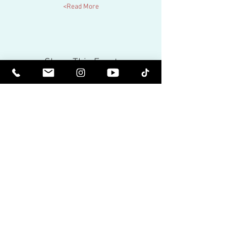
Read More>
Share This Event
كن مرتفعا روحيا. كن مستنيرا.
تلقي النشرات الإخبارية الملهمة وآخر
الأخبار عن الأحداث القادمة وإصدارات
المنتجات.
انضم لقائمتنا البريدية
بريد إلكتروني