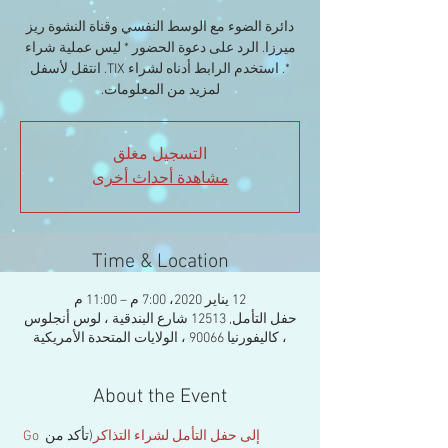
دائرة الضوء مع الوسط النفسي وقناة النشوة ريز
ميرزا. الرد على دعوة الحضور * ليس عملية شراء
*. استخدم الرابط أدناه لشراء TIX. انتقل لأسفل
لمزيد من المعلومات.
التسجيل مغلق
مشاهدة أحداث أخرى
Time & Location
12 يناير 2020، 7:00 م – 11:00 م
حفل التأمل, 12513 شارع البندقية ، لوس أنجلوس
، كاليفورنيا 90066 ، الولايات المتحدة الأمريكية
About the Event
 Go إلى حفل التأمل لشراء التذاكر
(تأكد من 