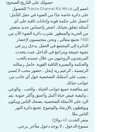
حصولك على التاريخ الصحيح)
انضم إلى Trance Channel Riz Mirza للحصول 
على دائرة خاصة جدًا من الضوء في حفل التأمل! 
احصل على حكمة قوية وإجابات ثاقبة على أي 
أسئلة تتعلق بحياتك. اشعر بإحساس جديد منعش 
من الحرية والمنظور. تقترب دائرة الضوء الآن من 
1500 تجمع متتالي ، ونحن متحمسون لإحضار 
الدائرة إلى المجتمع في الحفل. يدخل ريز في 
نشوة عميقة ويتراجع في الداخل حيث يتحدث 
المرشدون الروحيون من خلال جسده بالحب 
والحكمة والبصيرة الثاقبة القوية. حامل رسالته 
الرئيسية ، الزعيم ريد إيجل ، حضور محب لا يُنسى 
، يجيب على أسئلتك الشخصية حول أي جانب من 
جوانب حياتك.
تتم مناقشة جميع جوانب الحياة ، والحب ، والوعي 
، وكيفية عيش حياة أكمل وأعمق وأكثر حيوية. يتم 
الرد على الأسئلة الشخصية. يضحك الناس ويبكون 
ويوقظون بالإرشاد والوضوح. تجمع دائرة النور 
الناس معًا.
سعر الحدث: 40 دولارًا
ممنوع الدخول ، لا يوجد دخول متأخر. يرجى…