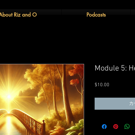
About Riz and O
Podcasts
Module 5: H
$10.00
価
格
カ