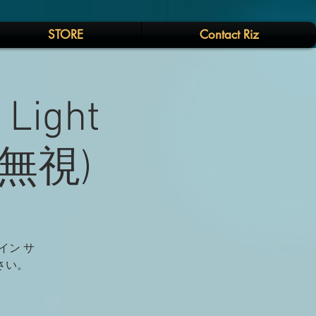
STORE
Contact Riz
 Light
は無視)
イン サ
ださい。