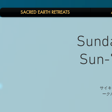
SACRED EARTH RETREATS
Sunda
Sun
サイキ
ークル