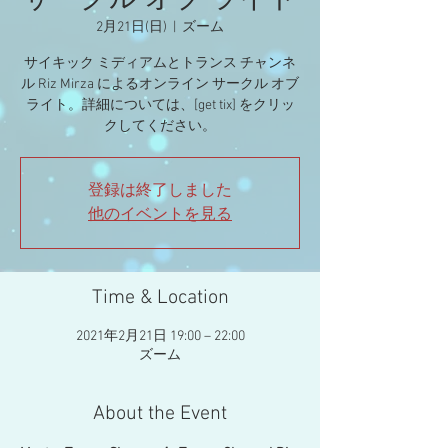
サークル オブ ライト
2月21日(日)
  |  
ズーム
サイキック ミディアムとトランス チャンネ
ル Riz Mirza によるオンライン サークル オブ
ライト。詳細については、[get tix] をクリッ
クしてください。
登録は終了しました
他のイベントを見る
Time & Location
2021年2月21日 19:00 – 22:00
ズーム
About the Event