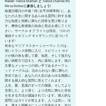
Master Trance Shaman と Trance Channel Riz 
Mirza Online に参加しましょう!
毎週日曜日の午後 7 時 (太平洋標準時) に、あ
なたの人生に関するあらゆる質問に対する強
力な知恵と洞察に満ちた回答を受け取りま
す。爽快な新感覚の自由と視点を感じてくだ
さい。サークル オブ ライトは現在、1500 の
連続チャネリング ギャザリングに近づいて
います!
有名なマリブ マスター シャーマン リズは、
深いトランス状態に入り、スピリット ガイ
ドが彼の体を通して愛、知恵、そして強力な
鋭い洞察力で話すと、内に退却します。彼の
主要なメッセージの担い手であるチーフ レ
ッド イーグルは、忘れられない愛に満ちた
存在であり、あなたの人生のあらゆる側面に
関する個人的な質問に答えてくれます。
人生、愛、意識のすべての側面、そしてより
充実した、より深く、より活気に満ちた存在
を生きる方法が議論されています。個人的な
質問にはガイドが答えます。人々は笑い、泣
き、導きと明晰さによって目覚めます。光の