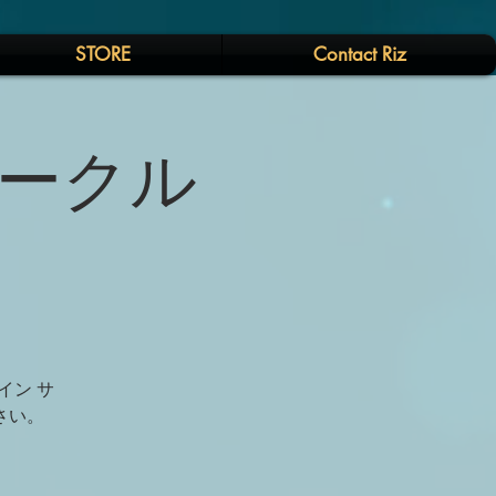
STORE
Contact Riz
サークル
イン サ
ださい。