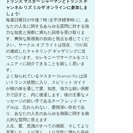
トランス マスター シャーマンとトランス チ
ャンネル リズ ミルザ オンラインに参加しま
しょう!
毎週日曜日の午後 7 時 (太平洋標準時) に、あ
なたの人生に関するあらゆる質問に対する強
力な知恵と洞察に満ちた回答を受け取りま
す。爽快な新感覚の自由と視点を感じてくだ
さい。サークル オブ ライトは現在、1500 回
の連続したチャネリング ギャザリングに近
づいています。セレモニーでサークルをコミ
ュニティに紹介できることを嬉しく思いま
す。
よく知られているマスター Shaman Riz は深
いトランス状態に入り、スピリット ガイド
が彼の体を通して愛、知恵、強力な鋭い洞察
力で話すと、内に後退します。彼の主要なメ
ッセージの担い手であるチーフ レッド イー
グルは、忘れられない、愛情深い存在であ
り、あなたの人生のあらゆる側面に関する個
人的な質問に答えます. 
人生、愛、意識のすべての側面、そしてより
充実した、より深く、より活気に満ちた存在