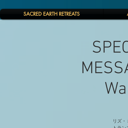
SACRED EARTH RETREATS
SPEC
MESSA
War
リズ・