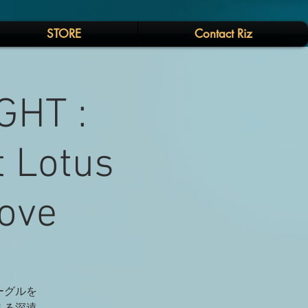
STORE
Contact Riz
GHT :
 Lotus
rove
ーグルを