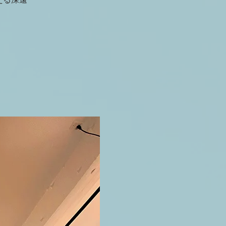
える深遠
。