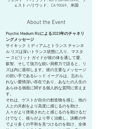
ウェスト・ハリウッド, 8873 Sunset Blvd、ウ
ェスト ハリウッド、CA 90069、米国
About the Event
Psychic Medium Rizによる2023年のチャネリ
ングメッセージ
サイキック ミディアムとトランス チャンネ
ル リズは深いトランス状態に入り、マスタ
ー スピリット ガイドが彼の体を通して愛、
叡智、そして強力な鋭い洞察力で語ると、リ
ズは内に退却します。彼の主要なメッセージ
の担い手であるレッド イーグルは、忘れら
れない愛情深い存在であり、あなたの人生の
あらゆる側面に関する個人的な質問に答えま
す。
それは、ゲストが自分の創造物を感じ、他の
人との共創をより高度に感じるのを助け、
人々がより啓発されたと感じるのを助けるだ
けでなく、彼らがより早く治癒し、決断の中
でより多くの平和を見つけるのを助け、全体