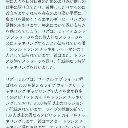
的に人々を自分自身のためのより深い癒しの
仕事に駆り立てたり、後押ししたりするのに
役立ちますそれらを存在のより高い平面に。
集まりを締めくくるエネルギーヒーリングの
活性化もあります。将来について深い安らぎ
を感じるでしょう。リズは、ミディアムシッ
プ メッセージを含む個人的なメッセージを
公にチャネリングすることが知られている唯
一のフル トランス チャネル シャーマンの 1 
人として知られています。彼はまた、トラン
ス状態でメッセージを送り、記録的な 5 時間
チャネリングを行いました。
リズ・ミルザは、サークル オブ ライトと呼
ばれる 2500 を超えるライブ ウィークリー チ
ャネリング ギャザリングで人々を癒す数多
くのスピリット ガイドをトランス チャネリ
ングしており、8,000 時間以上のセッション
が記録されています。ライブの聴衆の前で、
100 人以上の異なるスピリット ガイドをチャ
ネリングします。彼はマスター トランス チ
ャネルと見なされます。オンリーワンのイベ