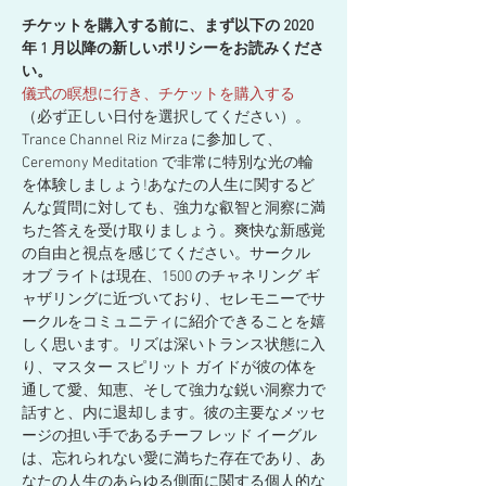
チケットを購入する前に、まず以下の 2020 
年 1 月以降の新しいポリシーをお読みくださ
い。
儀式の瞑想に行き、チケットを購入する
（必ず正しい日付を選択してください）。
Trance Channel Riz Mirza に参加して、
Ceremony Meditation で非常に特別な光の輪
を体験しましょう!あなたの人生に関するど
んな質問に対しても、強力な叡智と洞察に満
ちた答えを受け取りましょう。爽快な新感覚
の自由と視点を感じてください。サークル 
オブ ライトは現在、1500 のチャネリング ギ
ャザリングに近づいており、セレモニーでサ
ークルをコミュニティに紹介できることを嬉
しく思います。リズは深いトランス状態に入
り、マスター スピリット ガイドが彼の体を
通して愛、知恵、そして強力な鋭い洞察力で
話すと、内に退却します。彼の主要なメッセ
ージの担い手であるチーフ レッド イーグル
は、忘れられない愛に満ちた存在であり、あ
なたの人生のあらゆる側面に関する個人的な