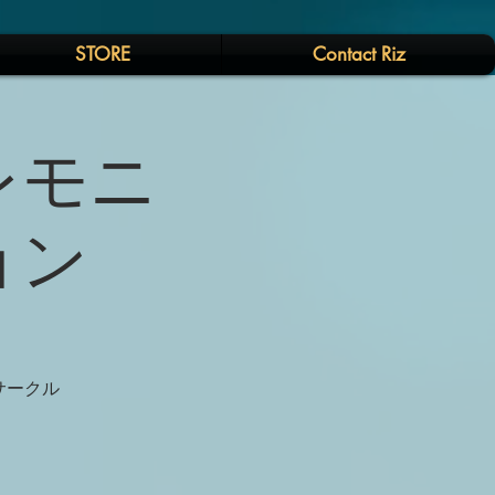
STORE
Contact Riz
レモニ
ョン
サークル
。