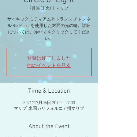
Circle of Light
7月06日(火)
  |  
マリブ
サイキック ミディアムとトランス チャンネ
ル Riz Mirza を使用した対面の光の輪。詳細
については、[get tix] をクリックしてくださ
い。
登録は終了しました
他のイベントを見る
Time & Location
2021年7月06日 20:00 – 22:00
マリブ, 米国カリフォルニア州マリブ
About the Event