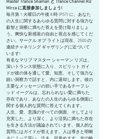
Master Trance Shaman と Trance Channel Riz 
Mirza に直接参加しましょう!
毎月第 1 火曜日の午後 8 時 (PST) に、あなた
の人生に関するあらゆる質問に対する強力な
叡智と洞察に満ちた答えを受け取りましょ
う。爽快な新感覚の自由と視点を感じてくだ
さい。サークル オブ ライトは現在、2500 の
連続チャネリング ギャザリングに近づいて
います!
有名なマリブ マスター シャーマン リズは、
深いトランス状態に入り、スピリット ガイ
ドが彼の体を通して愛、知恵、そして強力な
鋭い洞察力で話すと、内に退却します。彼の
主要なメッセージの担い手であるチーフ レ
ッド イーグルは、忘れられない愛に満ちた
存在であり、あなたの人生のあらゆる側面に
関する個人的な質問に答えてくれます。
人生、愛、意識のすべての側面、そしてより
充実した、より深く、より活気に満ちた存在
を生きる方法が議論されています。個人的な
質問にはガイドが答えます。人は導きと明晰
さによって笑い、泣き、目覚めます。光の輪