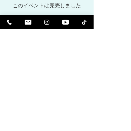
このイベントは完売しました
Share This Event
精神的に高められます。啓発されま
す。
感動的なニュースレターと、今後のイ
ベントや製品リリースに関する最新情
報を受け取ります。
メーリングリストに参加
する