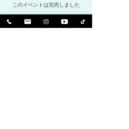
このイベントは完売しました
Share This Event
精神的に高められます。啓発されま
す。
感動的なニュースレターと、今後のイ
ベントや製品リリースに関する最新情
報を受け取ります。
メーリングリストに参加
する