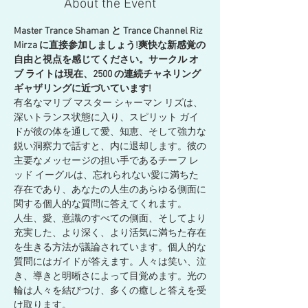
About the Event
Master Trance Shaman と Trance Channel Riz 
Mirza に直接参加しましょう!爽快な新感覚の
自由と視点を感じてください。サークル オ
ブ ライトは現在、2500 の連続チャネリング 
ギャザリングに近づいています!
有名なマリブ マスター シャーマン リズは、
深いトランス状態に入り、スピリット ガイ
ドが彼の体を通して愛、知恵、そして強力な
鋭い洞察力で話すと、内に退却します。彼の
主要なメッセージの担い手であるチーフ レ
ッド イーグルは、忘れられない愛に満ちた
存在であり、あなたの人生のあらゆる側面に
関する個人的な質問に答えてくれます。
人生、愛、意識のすべての側面、そしてより
充実した、より深く、より活気に満ちた存在
を生きる方法が議論されています。個人的な
質問にはガイドが答えます。人々は笑い、泣
き、導きと明晰さによって目覚めます。光の
輪は人々を結びつけ、多くの癒しと答えを受
け取ります。