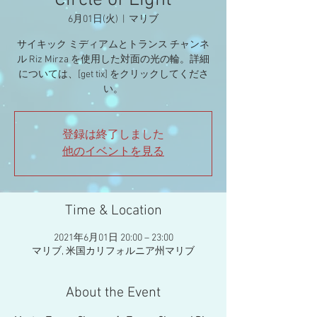
Circle of Light
6月01日(火)
  |  
マリブ
サイキック ミディアムとトランス チャンネ
ル Riz Mirza を使用した対面の光の輪。詳細
については、[get tix] をクリックしてくださ
登録は終了しました
他のイベントを見る
Time & Location
2021年6月01日 20:00 – 23:00
マリブ, 米国カリフォルニア州マリブ
About the Event