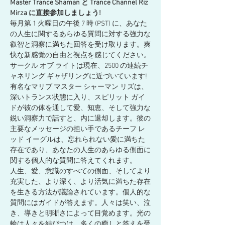
Master Trance Shaman と Trance Channel Riz 
Mirza に直接参加しましょう!
毎月第 1 火曜日の午後 7 時 (PST) に、あなた
の人生に関するあらゆる質問に対する強力な
叡智と洞察に満ちた回答を受け取ります。爽
快な新感覚の自由と視点を感じてください。
サークル オブ ライトは現在、2500 の連続チ
ャネリング ギャザリングに近づいています!
有名なマリブ マスター シャーマン リズは、
深いトランス状態に入り、スピリット ガイ
ドが彼の体を通して愛、知恵、そして強力な
鋭い洞察力で話すと、内に退却します。彼の
主要なメッセージの担い手であるチーフ レ
ッド イーグルは、忘れられない愛に満ちた
存在であり、あなたの人生のあらゆる側面に
関する個人的な質問に答えてくれます。
人生、愛、意識のすべての側面、そしてより
充実した、より深く、より活気に満ちた存在
を生きる方法が議論されています。個人的な
質問にはガイドが答えます。人々は笑い、泣
き、導きと明晰さによって目覚めます。光の
輪は人々を結びつけ、多くの癒しと答えを受