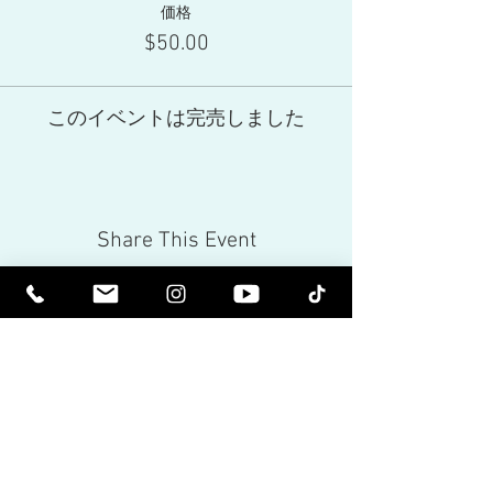
価格
されます。それではお会いしましょう！
$50.00
チケット所有者 1 人につき 1 つの質問のみを
許可してください。質問の前に個人的なメッ
セージが届きます。プライベートな位置情報
を提供する前に、日曜日までにメールでご連
このイベントは完売しました
絡いたします。この神聖なイベント中は、食
べ物、携帯電話の使用、会話は禁止されてい
ます。時間通りに来てください。ドアは 10
分後に閉まります。 10分前までは入場しな
いでください。
席はすぐに埋まりますので、少なくとも 1 週
Share This Event
間前までにできるだけ早くご返信ください。
精神的に高められます。啓発されま
す。
感動的なニュースレターと、今後のイ
ベントや製品リリースに関する最新情