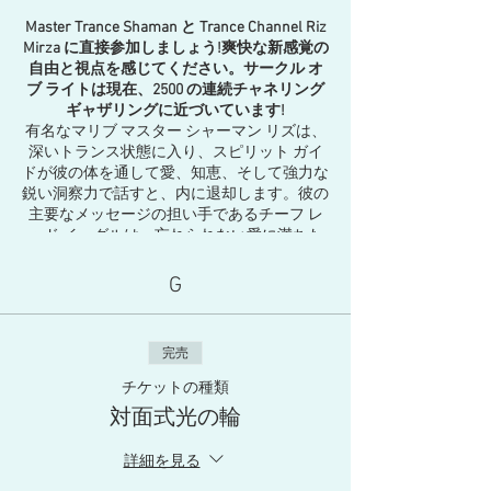
Master Trance Shaman と Trance Channel Riz
Mirza に直接参加しましょう!爽快な新感覚の
自由と視点を感じてください。サークル オ
ブ ライトは現在、2500 の連続チャネリング
ギャザリングに近づいています!
有名なマリブ マスター シャーマン リズは、
深いトランス状態に入り、スピリット ガイ
ドが彼の体を通して愛、知恵、そして強力な
鋭い洞察力で話すと、内に退却します。彼の
主要なメッセージの担い手であるチーフ レ
ッド イーグルは、忘れられない愛に満ちた
存在であり、あなたの人生のあらゆる側面に
関する個人的な質問に答えてくれます。
G
人生、愛、意識のすべての側面、そしてより
充実した、より深く、より活気に満ちた存在
を生きる方法が議論されています。個人的な
完売
質問にはガイドが答えます。人々は笑い、泣
き、導きと明晰さによって目覚めます。光の
チケットの種類
輪は人々を結びつけ、多くの癒しと答えを受
対面式光の輪
け取ります。
イベント価格: $50
詳細を見る
.
チケットを購入すると、手順がメールで送信