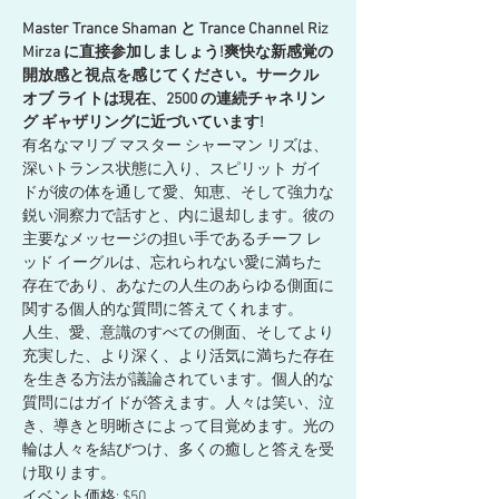
Master Trance Shaman と Trance Channel Riz 
Mirza に直接参加しましょう!爽快な新感覚の
開放感と視点を感じてください。サークル 
オブ ライトは現在、2500 の連続チャネリン
グ ギャザリングに近づいています!
有名なマリブ マスター シャーマン リズは、
深いトランス状態に入り、スピリット ガイ
ドが彼の体を通して愛、知恵、そして強力な
鋭い洞察力で話すと、内に退却します。彼の
主要なメッセージの担い手であるチーフ レ
ッド イーグルは、忘れられない愛に満ちた
存在であり、あなたの人生のあらゆる側面に
関する個人的な質問に答えてくれます。
人生、愛、意識のすべての側面、そしてより
充実した、より深く、より活気に満ちた存在
を生きる方法が議論されています。個人的な
質問にはガイドが答えます。人々は笑い、泣
き、導きと明晰さによって目覚めます。光の
輪は人々を結びつけ、多くの癒しと答えを受
け取ります。
イベント価格: $50