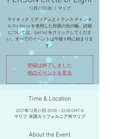
PERSON Circle of Light
12月21日(火)
  |  
マリブ
サイキック ミディアムとトランス チャンネ
ル Riz Mirza を使用した対面の光の輪。詳細
については、[get tix] をクリックしてくださ
い。すべてのイベントは午後 8 時に始まりま
す。
登録は終了しました
他のイベントを見る
Time & Location
2021年12月21日 20:00 – 22:00 GMT-8
マリブ, 米国カリフォルニア州マリブ
About the Event