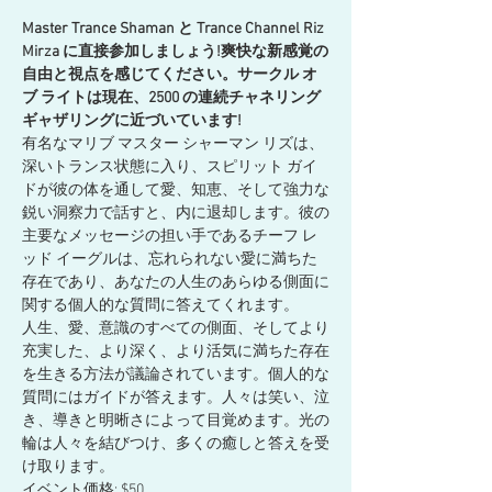
Master Trance Shaman と Trance Channel Riz 
Mirza に直接参加しましょう!爽快な新感覚の
自由と視点を感じてください。サークル オ
ブ ライトは現在、2500 の連続チャネリング 
ギャザリングに近づいています!
有名なマリブ マスター シャーマン リズは、
深いトランス状態に入り、スピリット ガイ
ドが彼の体を通して愛、知恵、そして強力な
鋭い洞察力で話すと、内に退却します。彼の
主要なメッセージの担い手であるチーフ レ
ッド イーグルは、忘れられない愛に満ちた
存在であり、あなたの人生のあらゆる側面に
関する個人的な質問に答えてくれます。
人生、愛、意識のすべての側面、そしてより
充実した、より深く、より活気に満ちた存在
を生きる方法が議論されています。個人的な
質問にはガイドが答えます。人々は笑い、泣
き、導きと明晰さによって目覚めます。光の
輪は人々を結びつけ、多くの癒しと答えを受
け取ります。
イベント価格: $50