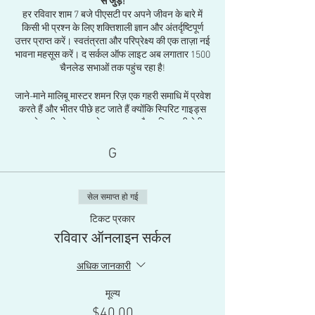
से जुड़ें!
हर रविवार शाम 7 बजे पीएसटी पर अपने जीवन के बारे में
किसी भी प्रश्न के लिए शक्तिशाली ज्ञान और अंतर्दृष्टिपूर्ण
उत्तर प्राप्त करें। स्वतंत्रता और परिप्रेक्ष्य की एक ताज़ा नई
भावना महसूस करें। द सर्कल ऑफ लाइट अब लगातार 1500
चैनलेड सभाओं तक पहुंच रहा है!
जाने-माने मालिबू मास्टर शमन रिज़ एक गहरी समाधि में प्रवेश
करते हैं और भीतर पीछे हट जाते हैं क्योंकि स्पिरिट गाइड्स
उनके शरीर के माध्यम से प्यार, ज्ञान और शक्तिशाली भेदी
अंतर्दृष्टि से बात करते हैं। उनके मुख्य संदेश वाहक, चीफ रेड
ईगल, एक अविस्मरणीय, प्यार भरी उपस्थिति, आपके जीवन
G
के किसी भी पहलू पर आपके व्यक्तिगत प्रश्नों का उत्तर देते
हैं।
सेल समाप्त हो गई
जीवन के सभी पहलुओं, प्रेम, चेतना, और पूर्ण, गहरे, अधिक
जीवंत अस्तित्व को कैसे जिया जाए, इस पर चर्चा की गई है।
टिकट प्रकार
गाइड के साथ व्यक्तिगत सवालों के जवाब दिए जाते हैं। लोग
रविवार ऑनलाइन सर्कल
हंसते हैं, रोते हैं और मार्गदर्शन और स्पष्टता से जागते हैं।
प्रकाश का वृत्त लोगों को एक साथ लाता है और आपको बहुत
अधिक जानकारी
से उपचार और उत्तर प्राप्त होंगे।
मूल्य
घटना मूल्य: $ 40
$40.00