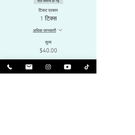
सेल समाप्त हो गई
टिकट प्रकार
1 टिक्स
अधिक जानकारी
मूल्य
$40.00
Share This Event
आध्यात्मिक रूप से उन्नत बनें। प्रबुद्ध बनो।
प्रेरक न्यूज़लेटर्स और आने वाली घटनाओं और
उत्पाद रिलीज पर नवीनतम प्राप्त करें।