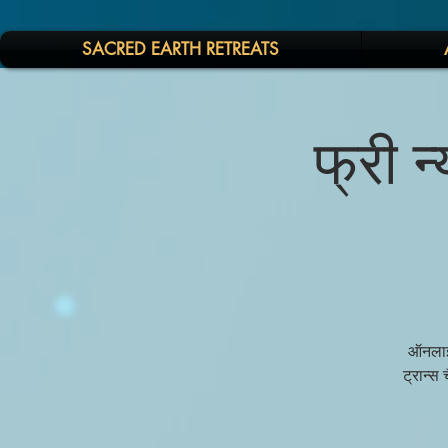
SACRED EARTH RETREATS
फ्री न
ऑनलाइन
ट्रान्स