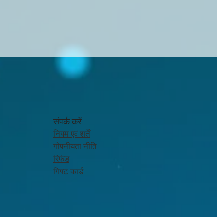
संपर्क करें
नियम एवं शर्तें
गोपनीयता नीति
रिफंड
गिफ्ट कार्ड