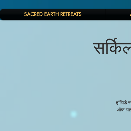
SACRED EARTH RETREATS
सर्कि
हॉलिडे स
ऑफ़ लाइ