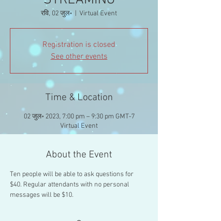
STREAMING
रवि, 02 जुल॰
  |  
Virtual Event
Registration is closed
See other events
Time & Location
02 जुल॰ 2023, 7:00 pm – 9:30 pm GMT-7
Virtual Event
About the Event
Ten people will be able to ask questions for 
$40. Regular attendants with no personal 
messages will be $10.