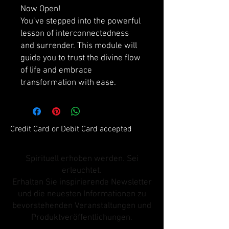
Now Open!
You’ve stepped into the powerful
lesson of interconnectedness
and surrender. This module will
guide you to trust the divine flow
of life and embrace
transformation with ease.
Credit Card or Debit Card accepted
Spirituell erhoben werden. Sei
erleuchtet.
Erhalten Sie inspirierende Newsletter
und die neuesten Informationen zu
bevorstehenden Veranstaltungen und
Produktveröffentlichungen.