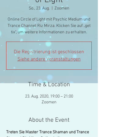
of Light
So., 23. Aug.
  |  
Zoomen
Online Circle of Light mit Psychic Medium und
Trance Channel Riz Mirza. Klicken Sie auf „get
tix“, um weitere Informationen zu erhalten.
Die Registrierung ist geschlossen
Siehe andere Veranstaltungen
Time & Location
23. Aug. 2020, 19:00 – 21:00
Zoomen
About the Event
Treten Sie Master Trance Shaman und Trance 