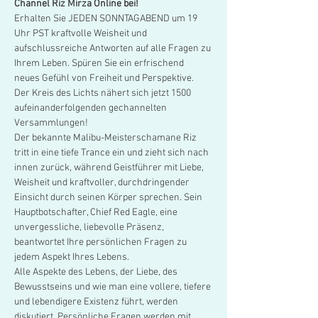
Channel Riz Mirza Online bei!
Erhalten Sie JEDEN SONNTAGABEND um 19 
Uhr PST kraftvolle Weisheit und 
aufschlussreiche Antworten auf alle Fragen zu 
Ihrem Leben. Spüren Sie ein erfrischend 
neues Gefühl von Freiheit und Perspektive. 
Der Kreis des Lichts nähert sich jetzt 1500 
aufeinanderfolgenden gechannelten 
Versammlungen!
Der bekannte Malibu-Meisterschamane Riz 
tritt in eine tiefe Trance ein und zieht sich nach 
innen zurück, während Geistführer mit Liebe, 
Weisheit und kraftvoller, durchdringender 
Einsicht durch seinen Körper sprechen. Sein 
Hauptbotschafter, Chief Red Eagle, eine 
unvergessliche, liebevolle Präsenz, 
beantwortet Ihre persönlichen Fragen zu 
jedem Aspekt Ihres Lebens.
Alle Aspekte des Lebens, der Liebe, des 
Bewusstseins und wie man eine vollere, tiefere 
und lebendigere Existenz führt, werden 
diskutiert. Persönliche Fragen werden mit 