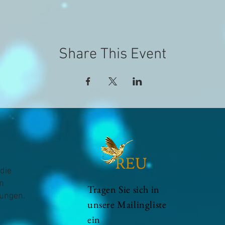
Share This Event
die
n
Tragen Sie sich in
hungen.
unsere Mailingliste
ein