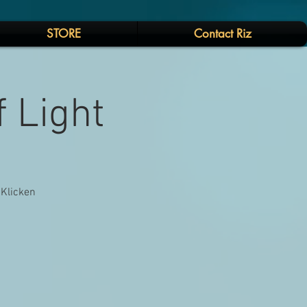
STORE
Contact Riz
f Light
 Klicken