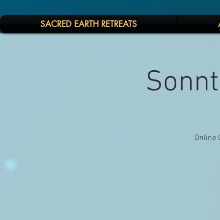
SACRED EARTH RETREATS
Sonnta
Online 