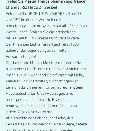
Treten Sie Master Trance Shaman und Trance 
Channel Riz Mirza Online bei!
Erhalten Sie JEDEN SONNTAGABEND um 19 
Uhr PST kraftvolle Weisheit und 
aufschlussreiche Antworten auf alle Fragen zu 
Ihrem Leben. Spüren Sie ein erfrischend 
neues Gefühl von Freiheit und Perspektive. 
Der Kreis des Lichts nähert sich jetzt 1500 
aufeinanderfolgenden gechannelten 
Versammlungen!
Der bekannte Malibu-Meisterschamane Riz 
tritt in eine tiefe Trance ein und zieht sich nach 
innen zurück, während Geistführer mit Liebe, 
Weisheit und kraftvoller, durchdringender 
Einsicht durch seinen Körper sprechen. Sein 
Hauptbotschafter, Chief Red Eagle, eine 
unvergessliche, liebevolle Präsenz, 
beantwortet Ihre persönlichen Fragen zu 
jedem Aspekt Ihres Lebens.
Alle Aspekte des Lebens, der Liebe, des 
Bewusstseins und wie man eine vollere, tiefere 
und lebendigere Existenz führt, werden 