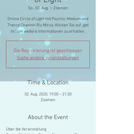
of Light
So., 02. Aug.
  |  
Zoomen
Online Circle of Light mit Psychic Medium und
Trance Channel Riz Mirza. Klicken Sie auf „get
tix“, um weitere Informationen zu erhalten.
Die Registrierung ist geschlossen
Siehe andere Veranstaltungen
Time & Location
02. Aug. 2020, 19:00 – 21:30
Zoomen
About the Event
Über die Veranstaltung