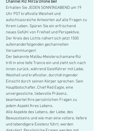
Channel Riz Mirza Online bei!
Erhalten Sie JEDEN SONNTAGABEND um 19 
Uhr PST kraftvolle Weisheit und 
aufschlussreiche Antworten auf alle Fragen zu 
Ihrem Leben. Spüren Sie ein erfrischend 
neues Gefühl von Freiheit und Perspektive. 
Der Kreis des Lichts nähert sich jetzt 1500 
aufeinanderfolgenden gechannelten 
Versammlungen!
Der bekannte Malibu-Meisterschamane Riz 
tritt in eine tiefe Trance ein und zieht sich nach 
innen zurück, während Geistführer mit Liebe, 
Weisheit und kraftvoller, durchdringender 
Einsicht durch seinen Körper sprechen. Sein 
Hauptbotschafter, Chief Red Eagle, eine 
unvergessliche, liebevolle Präsenz, 
beantwortet Ihre persönlichen Fragen zu 
jedem Aspekt Ihres Lebens.
Alle Aspekte des Lebens, der Liebe, des 
Bewusstseins und wie man eine vollere, tiefere 
und lebendigere Existenz führt, werden 
diskutiert. Persönliche Fragen werden mit 