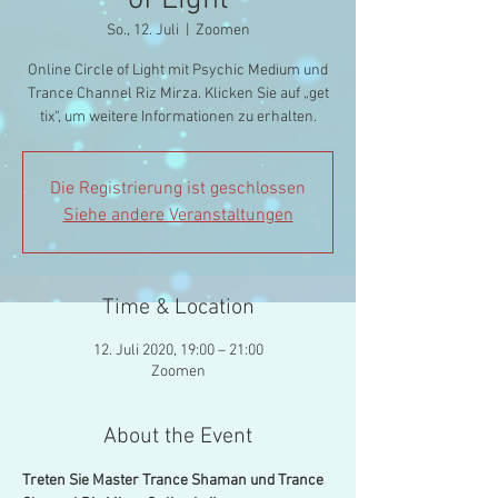
of Light
So., 12. Juli
  |  
Zoomen
Online Circle of Light mit Psychic Medium und
Trance Channel Riz Mirza. Klicken Sie auf „get
tix“, um weitere Informationen zu erhalten.
Die Registrierung ist geschlossen
Siehe andere Veranstaltungen
Time & Location
12. Juli 2020, 19:00 – 21:00
Zoomen
About the Event
Treten Sie Master Trance Shaman und Trance 