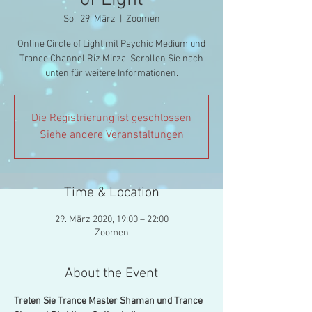
of Light
So., 29. März
  |  
Zoomen
Online Circle of Light mit Psychic Medium und
Trance Channel Riz Mirza. Scrollen Sie nach
unten für weitere Informationen.
Die Registrierung ist geschlossen
Siehe andere Veranstaltungen
Time & Location
29. März 2020, 19:00 – 22:00
Zoomen
About the Event
Treten Sie Trance Master Shaman und Trance 