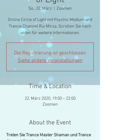
of Light
So., 22. März
  |  
Zoomen
Online Circle of Light mit Psychic Medium und
Trance Channel Riz Mirza. Scrollen Sie nach
unten für weitere Informationen.
Die Registrierung ist geschlossen
Siehe andere Veranstaltungen
Time & Location
22. März 2020, 19:00 – 22:00
Zoomen
About the Event
Treten Sie Trance Master Shaman und Trance 