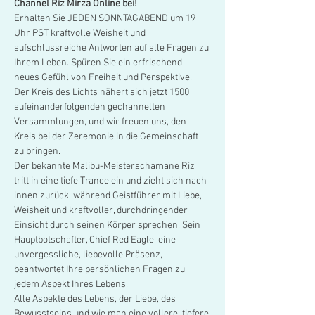
Channel Riz Mirza Online bei!
Erhalten Sie JEDEN SONNTAGABEND um 19 
Uhr PST kraftvolle Weisheit und 
aufschlussreiche Antworten auf alle Fragen zu 
Ihrem Leben. Spüren Sie ein erfrischend 
neues Gefühl von Freiheit und Perspektive. 
Der Kreis des Lichts nähert sich jetzt 1500 
aufeinanderfolgenden gechannelten 
Versammlungen, und wir freuen uns, den 
Kreis bei der Zeremonie in die Gemeinschaft 
zu bringen. 
Der bekannte Malibu-Meisterschamane Riz 
tritt in eine tiefe Trance ein und zieht sich nach 
innen zurück, während Geistführer mit Liebe, 
Weisheit und kraftvoller, durchdringender 
Einsicht durch seinen Körper sprechen. Sein 
Hauptbotschafter, Chief Red Eagle, eine 
unvergessliche, liebevolle Präsenz, 
beantwortet Ihre persönlichen Fragen zu 
jedem Aspekt Ihres Lebens. 
Alle Aspekte des Lebens, der Liebe, des 
Bewusstseins und wie man eine vollere, tiefere 