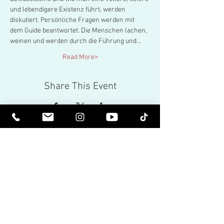
und lebendigere Existenz führt, werden 
diskutiert. Persönliche Fragen werden mit 
dem Guide beantwortet. Die Menschen lachen, 
weinen und werden durch die Führung und…
Read More>
Share This Event
Spirituell erhoben werden. Sei
erleuchtet.
Erhalten Sie inspirierende Newsletter
und die neuesten Informationen zu
bevorstehenden Veranstaltungen und
Produktveröffentlichungen.