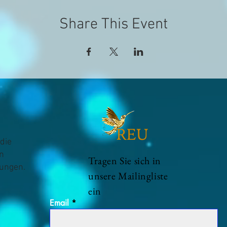
Share This Event
die
n
Tragen Sie sich in
hungen.
unsere Mailingliste
ein
Email