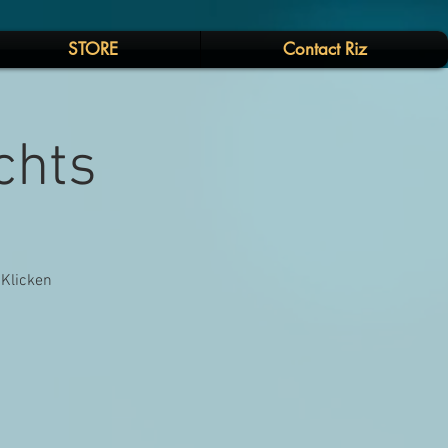
STORE
Contact Riz
chts
 Klicken