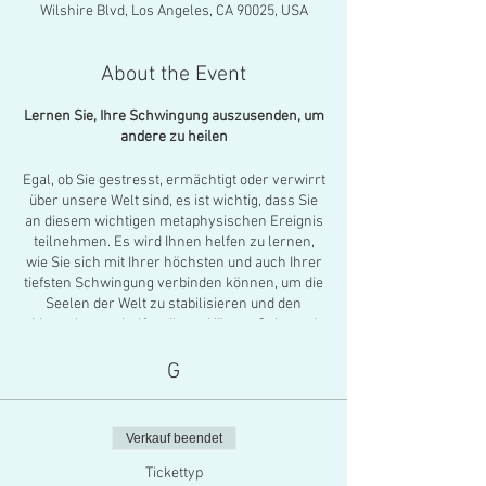
Wilshire Blvd, Los Angeles, CA 90025, USA
About the Event
Lernen Sie, Ihre Schwingung auszusenden, um
andere zu heilen
Egal, ob Sie gestresst, ermächtigt oder verwirrt
über unsere Welt sind, es ist wichtig, dass Sie
an diesem wichtigen metaphysischen Ereignis
teilnehmen. Es wird Ihnen helfen zu lernen,
wie Sie sich mit Ihrer höchsten und auch Ihrer
tiefsten Schwingung verbinden können, um die
Seelen der Welt zu stabilisieren und den
Menschen zu helfen, ihren Körper, Geist und
Seele zu heilen, indem wir uns energetisch mit
kraftvoller liebevoller Absicht und
G
Visualisierung mit 30 anderen Gleichen
verbinden. gesinnte Menschen in einem
heiligen, schönen Raum.
Verkauf beendet
Sie werden angeleitet, sich als kraftvoller
Heiler zu verbinden und ein kraftvolles Netz
Tickettyp