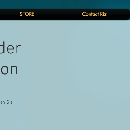
STORE
Contact Riz
 der
ion
len Sie