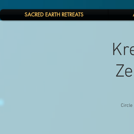
SACRED EARTH RETREATS
Kre
Ze
Circle