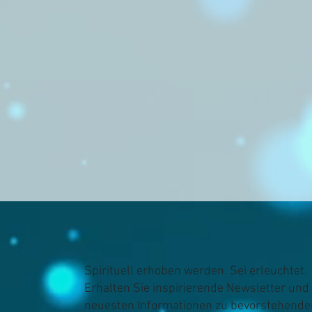
Spirituell erhoben werden. Sei erleuchtet.
Erhalten Sie inspirierende Newsletter und 
neuesten Informationen zu bevorstehende