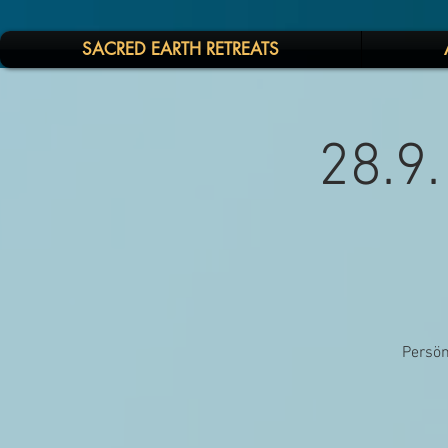
SACRED EARTH RETREATS
28.9
Persön