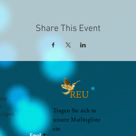
Share This Event
die
n
Tragen Sie sich in
hungen.
unsere Mailingliste
ein
Email