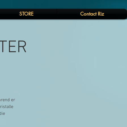
STORE
Contact Riz
STER
hrend er
istalle
die