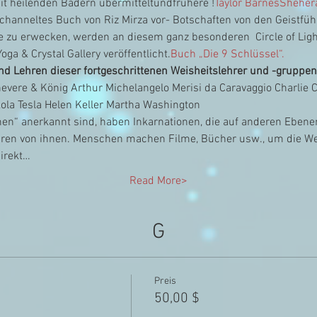
t heilenden Bädern übermittelt
und
frühere !
Taylor Barnes
Shehera
echanneltes Buch von Riz Mirza vor
- Botschaften von den Geistfüh
le zu erwecken, werden an diesem ganz besonderen  Circle of Lig
oga & Crystal Gallery veröffentlicht.
Buch „Die 9 Schlüssel“.
nd Lehren dieser fortgeschrittenen Weisheitslehrer und -gruppen
evere & König Arthur Michelangelo Merisi da Caravaggio Charlie 
ola Tesla Helen Keller Martha Washington
hen“ anerkannt sind, haben Inkarnationen, die auf anderen Ebenen 
ren von ihnen. Menschen machen Filme, Bücher usw., um die Wei
direkt…
Read More>
G
Preis
50,00 $