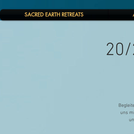
SACRED EARTH RETREATS
20/
Begleit
uns mi
un